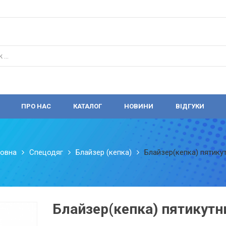
ПРО НАС
КАТАЛОГ
НОВИНИ
ВІДГУКИ
овна
Спецодяг
Блайзер (кепка)
Блайзер(кепка) пятику
Блайзер(кепка) пятикутн