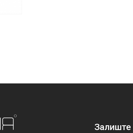
₴
206
₴
378
Залиште