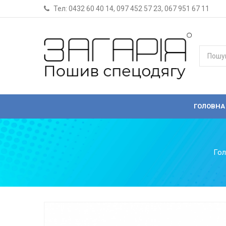
Тел:
0432 60 40 14
,
097 452 57 23
,
067 951 67 11
ГОЛОВНА
Гол