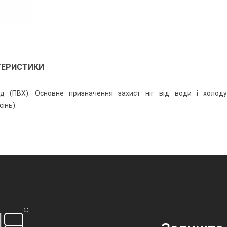
₴
206
₴
378
ТЕРИСТИКИ
рид (ПВХ). Основне призначення захист ніг від води і холоду
інь).