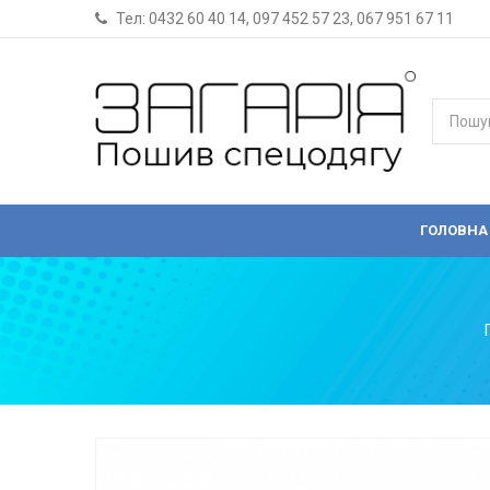
Тел:
0432 60 40 14
,
097 452 57 23
,
067 951 67 11
ГОЛОВНА