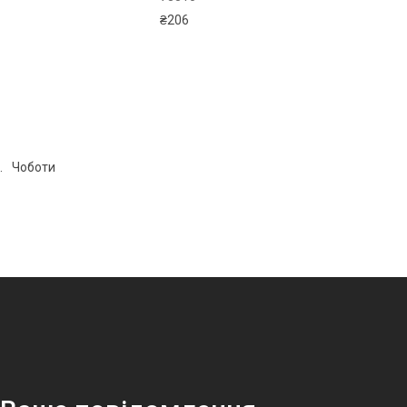
₴
206
. Чоботи