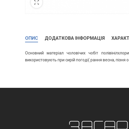
ОПИС
ДОДАТКОВА ІНФОРМАЦІЯ
ХАРАК
Основний матеріал чоловічих чобіт полівінілхло
використовують при сирій погоді( рання весна, пізня ос