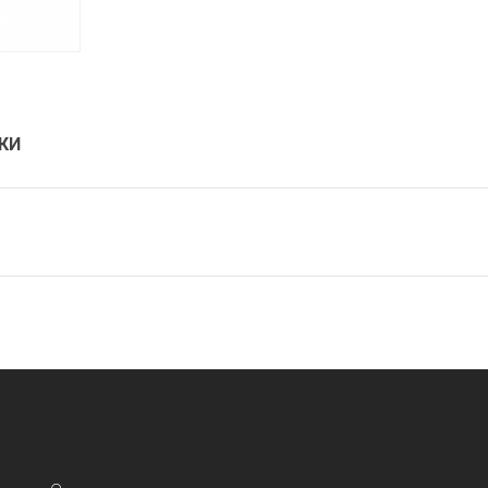
₴
206
₴
378
КИ