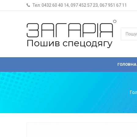
Тел:
0432 60 40 14
,
097 452 57 23
,
067 951 67 11
ГОЛОВНА
Го