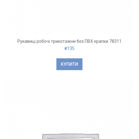
Рукавиці робочі трикотажни з
Рукавичк
ПВХ крапкою 756/2
ПВХ крап
₴
348
₴
378
Рукавиці робочі трикотажни без ПВХ крапки 78311
₴
135
КУПИТИ