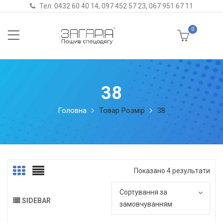
Тел:
0432 60 40 14
,
097 452 57 23
,
067 951 67 11
0
38
Головна
Товар Розмір
38
Показано 4 результати
Сортування за
SIDEBAR
замовчуванням