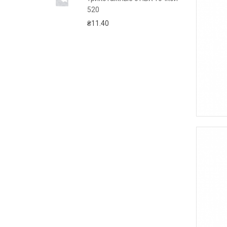
520
₴
11.40