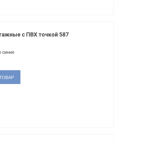
тажные с ПВХ точкой 587
е синие
ТОВАР