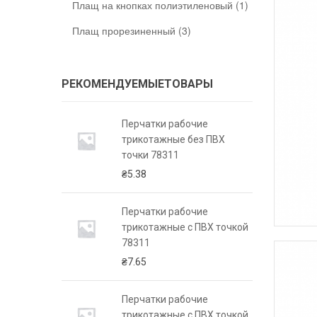
Плащ на кнопках полиэтиленовый (1)
Плащ прорезиненный (3)
РЕКОМЕНДУЕМЫЕТОВАРЫ
очие
Перчатки рабочие
 ПВХ точкой
трикотажные без ПВХ
точки 78311
₴
5.38
очие
Перчатки рабочие
 ПВХ точкой
трикотажные с ПВХ точкой
78311
₴
7.65
очие
Перчатки рабочие
 ПВХ точкой
трикотажные с ПВХ точкой