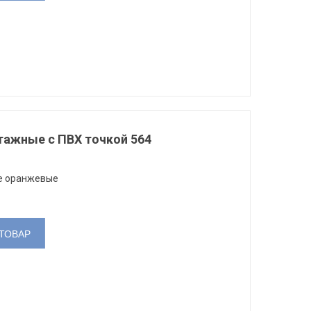
тажные с ПВХ точкой 564
е оранжевые
ТОВАР