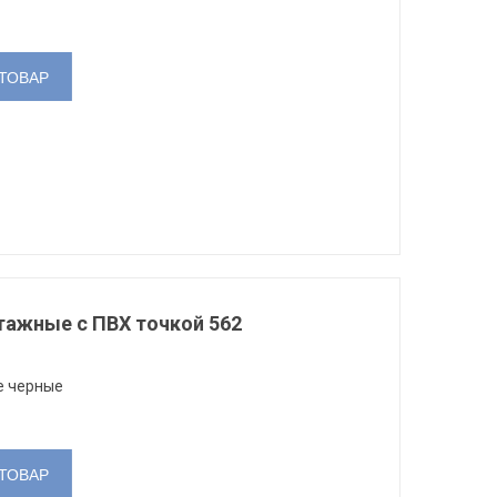
520
756/2
₴
11.40
₴
13.90
ТОВАР
тажные с ПВХ точкой 562
е черные
ТОВАР