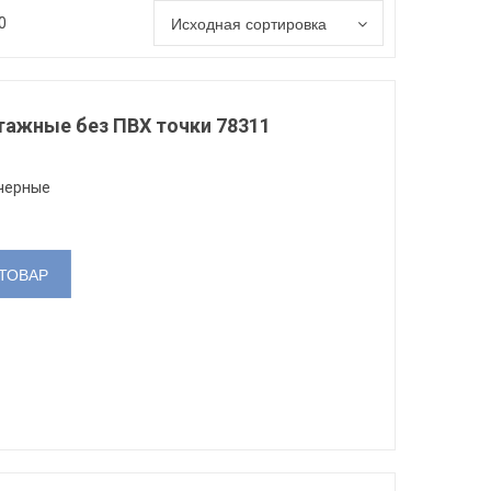
Исходная сортировка
0
тажные без ПВХ точки 78311
черные
ТОВАР